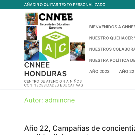
Ir
AÑADIR O QUITAR TEXTO PERSONALIZADO
al
contenido
BIENVENIDOS A CNNE
NUESTRO QUEHACER Y
NUESTROS COLABORA
NUESTRA POLÍTICA D
CNNEE
AÑO 2023
AÑO 22
HONDURAS
CENTRO DE ATENCION A NIÑOS
CON NECESIDADES EDUCATIVAS
Autor:
admincne
Año 22, Campañas de concientiz